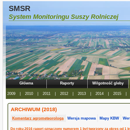
SMSR
System Monitoringu Suszy Rolniczej
Główna
Raporty
Wilgotność gleby
2009
|
2010
|
2011
|
2012
|
2013
|
2014
|
2015
|
ARCHIWUM (2018)
Komentarz agrometeorologa
Wersja mapowa
Mapy KBW
Wer
Do roku 2016 raport oznaczony numerem 1 był tworzony za okres od 1 kw