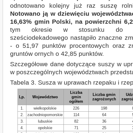
odnotowano kolejny już raz suszę rol
Notowano ją w dziewięciu województwa
16,63% gmin Polski, na powierzchni 6,
tym okresie w stosunku do po
sześciodekadowego nastąpiło znaczne zm
- o 51,97 punktów procentowych oraz zm
gruntów ornych o 42,85 punktów.
Szczegółowe dane dotyczące suszy w upr
w poszczególnych województwach przedsta
Tabela 3. Susza w uprawach rzepaku i rzep
Liczba
Liczba gmin
Udz
Lp.
Województwo
gmin
zagrożonych
zagro
ogółem
1.
wielkopolskie
226
198
2.
zachodniopomorskie
114
64
3.
lubuskie
82
36
4.
opolskie
71
25