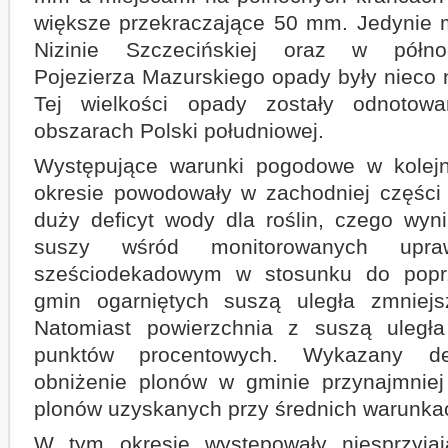
większe przekraczające 50 mm. Jedynie 
Nizinie Szczecińskiej oraz w północ
Pojezierza Mazurskiego opady były nieco 
Tej wielkości opady zostały odnotow
obszarach Polski południowej.
Występujące warunki pogodowe w kolej
okresie powodowały w zachodniej części
duży deficyt wody dla roślin, czego wyn
suszy wśród monitorowanych up
sześciodekadowym w stosunku do poprz
gmin ogarniętych suszą uległa zmniej
Natomiast powierzchnia z suszą uległ
punktów procentowych. Wykazany de
obniżenie plonów w gminie przynajmni
plonów uzyskanych przy średnich warunk
W tym okresie występowały niesprzyja