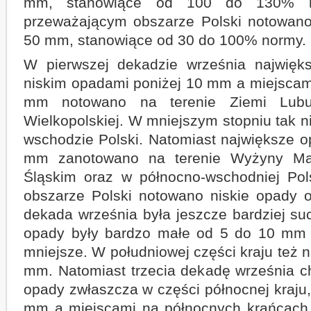
mm, stanowiące od 100 do 130% nor
przeważającym obszarze Polski notowano
50 mm, stanowiące od 30 do 100% normy.
W pierwszej dekadzie września najwięks
niskim opadami poniżej 10 mm a miejscam
mm notowano na terenie Ziemi Lubus
Wielkopolskiej. W mniejszym stopniu tak 
wschodzie Polski. Natomiast największe 
mm zanotowano na terenie Wyżyny Mało
Śląskim oraz w północno-wschodniej Po
obszarze Polski notowano niskie opady
dekada września była jeszcze bardziej su
opady były bardzo małe od 5 do 10 mm 
mniejsze. W południowej części kraju też n
mm. Natomiast trzecia dekadę września c
opady zwłaszcza w części północnej kraju
mm a miejscami na północnych krańcach 