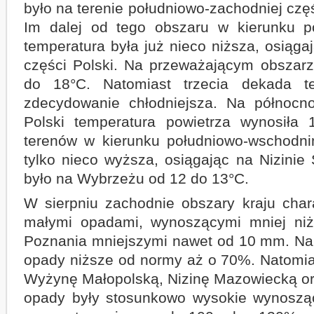
było na terenie południowo-zachodniej częś
Im dalej od tego obszaru w kierunku 
temperatura była już nieco niższa, osiąga
części Polski. Na przeważającym obszar
do 18°C. Natomiast trzecia dekada t
zdecydowanie chłodniejsza. Na północn
Polski temperatura powietrza wynosiła 
terenów w kierunku południowo-wschodni
tylko nieco wyższa, osiągając na Nizinie Ś
było na Wybrzeżu od 12 do 13°C.
W sierpniu zachodnie obszary kraju char
małymi opadami, wynoszącymi mniej ni
Poznania mniejszymi nawet od 10 mm. Na
opady niższe od normy aż o 70%. Natomi
Wyżynę Małopolską, Nizinę Mazowiecką or
opady były stosunkowo wysokie wynosz