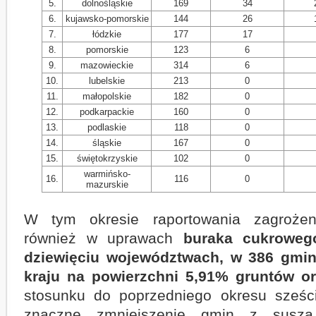
5.
dolnośląskie
169
34
6.
kujawsko-pomorskie
144
26
7.
łódzkie
177
17
8.
pomorskie
123
6
9.
mazowieckie
314
6
10.
lubelskie
213
0
11.
małopolskie
182
0
12.
podkarpackie
160
0
13.
podlaskie
118
0
14.
śląskie
167
0
15.
świętokrzyskie
102
0
warmińsko-
16.
116
0
mazurskie
W tym okresie raportowania zagrożen
również w uprawach
buraka cukroweg
dziewięciu województwach,
w
386 gmin
kraju na powierzchni 5,91% gruntów o
stosunku do poprzedniego okresu sześc
znaczne zmniejszenie gmin z susz