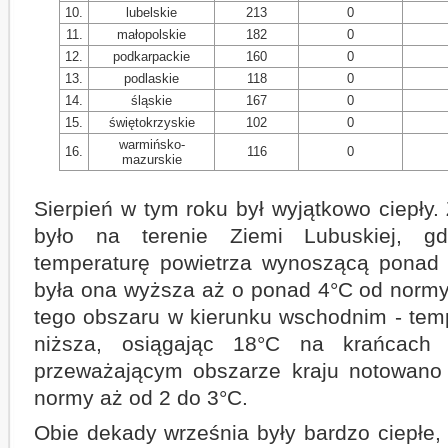
10.
lubelskie
213
0
11.
małopolskie
182
0
12.
podkarpackie
160
0
13.
podlaskie
118
0
14.
śląskie
167
0
15.
świętokrzyskie
102
0
warmińsko-
16.
116
0
mazurskie
Sierpień w tym roku był wyjątkowo ciepły.
było na terenie Ziemi Lubuskiej, gd
temperaturę powietrza wynoszącą ponad 
była ona wyższa aż o ponad 4°C od normy w
tego obszaru w kierunku wschodnim - temp
niższa, osiągając 18°C na krańcach 
przeważającym obszarze kraju notowano
normy aż od 2 do 3°C.
Obie dekady września były bardzo ciepłe,