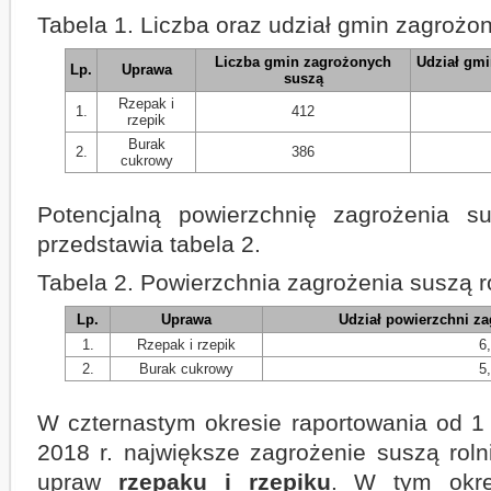
Tabela 1. Liczba oraz udział gmin zagrożo
Liczba gmin zagrożonych
Udział gm
Lp.
Uprawa
suszą
Rzepak i
1.
412
rzepik
Burak
2.
386
cukrowy
Potencjalną powierzchnię zagrożenia s
przedstawia tabela 2.
Tabela 2. Powierzchnia zagrożenia suszą 
Lp.
Uprawa
Udział powierzchni z
1.
Rzepak i rzepik
6
2.
Burak cukrowy
5
W czternastym okresie raportowania od 1 
2018 r. największe zagrożenie suszą rol
upraw
rzepaku i rzepiku
. W tym okre