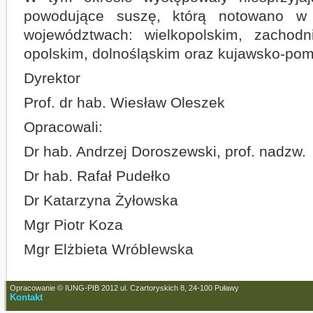
powodujące suszę, którą notowano w 
województwach: wielkopolskim, zachodn
opolskim, dolnośląskim oraz kujawsko-pom
Dyrektor
Prof. dr hab. Wiesław Oleszek
Opracowali:
Dr hab. Andrzej Doroszewski, prof. nadzw.
Dr hab. Rafał Pudełko
Dr Katarzyna Żyłowska
Mgr Piotr Koza
Mgr Elżbieta Wróblewska
Opracowanie © IUNG-PIB 2012 ul. Czartoryskich 8, 24-100 Puławy
Kontakt