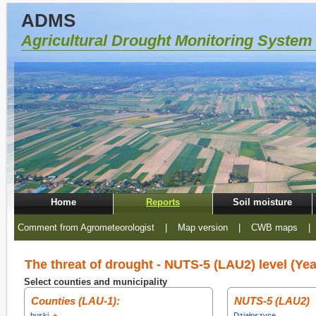
ADMS
Agricultural Drought Monitoring System
Home
Reports
Soil moisture
Comment from Agrometeorologist
|
Map version
|
CWB maps
|
The threat of drought - NUTS-5 (LAU2) level (Yea
Select counties and municipality
Counties (LAU-1):
NUTS-5 (LAU2)
buski
+
Działoszyce