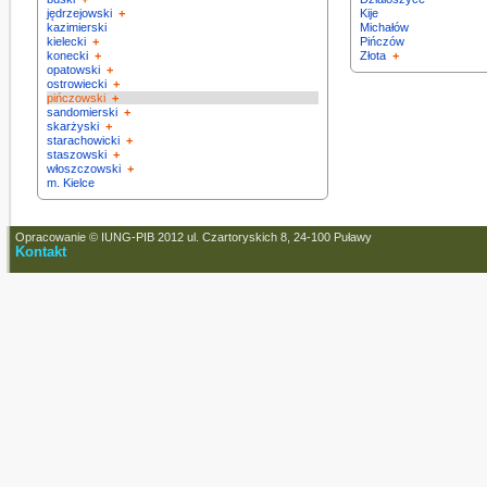
jędrzejowski
+
Kije
kazimierski
Michałów
kielecki
+
Pińczów
konecki
+
Złota
+
opatowski
+
ostrowiecki
+
pińczowski
+
sandomierski
+
skarżyski
+
starachowicki
+
staszowski
+
włoszczowski
+
m. Kielce
Opracowanie © IUNG-PIB 2012 ul. Czartoryskich 8, 24-100 Puławy
Kontakt