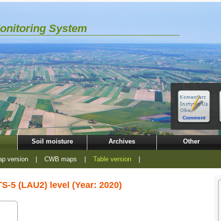
Monitoring System
Comment
Soil moisture
Archives
Other
p version
|
CWB maps
|
Table version
|
S-5 (LAU2) level (Year: 2020)