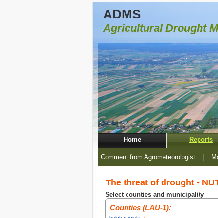
ADMS
Agricultural Drought 
Home
Reports
Comment from Agrometeorologist
|
Ma
The threat of drought - NUT
Select counties and municipality
Counties (LAU-1):
bełchatowski
+