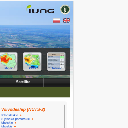
Maps
CWB
Tables
Satellite
Voivodeship (NUTS-2)
dolnośląskie
+
kujawsko-pomorskie
+
lubelskie
+
lubuskie
+