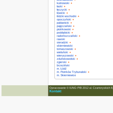
kutnowski
+
łaski
+
łęczycki
+
łowicki
+
łódzki wschodni
+
opoczyński
+
pabianicki
+
pajęczański
+
piotrkowski
+
poddębicki
+
radomszczański
+
rawski
sieradzki
+
skierniewicki
tomaszowski
+
wieluński
+
wieruszowski
+
zduńskowolski
+
zgierski
+
brzeziński
m. Łódź
m. Piotrków Trybunalski
+
m. Skierniewice
Opracowanie © IUNG-PIB 2012 ul. Czartoryskich 8
Kontakt