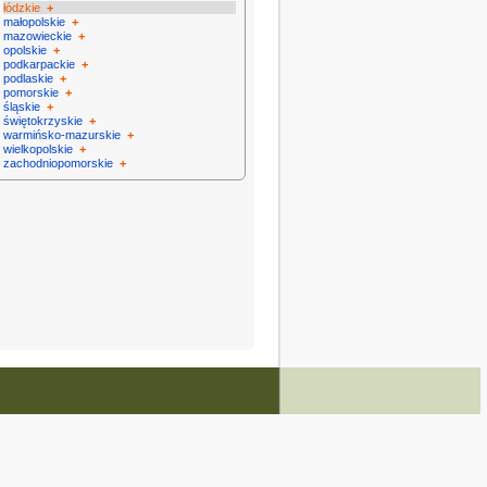
łódzkie
+
małopolskie
+
mazowieckie
+
opolskie
+
podkarpackie
+
podlaskie
+
pomorskie
+
śląskie
+
świętokrzyskie
+
warmińsko-mazurskie
+
wielkopolskie
+
zachodniopomorskie
+