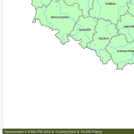
Opracowanie © IUNG-PIB 2012 ul. Czartoryskich 8, 24-100 Puławy