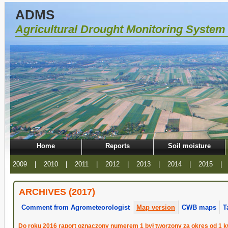
ADMS
Agricultural Drought Monitoring System
Home
Reports
Soil moisture
2009
|
2010
|
2011
|
2012
|
2013
|
2014
|
2015
|
ARCHIVES (2017)
Comment from Agrometeorologist
Map version
CWB maps
T
Do roku 2016 raport oznaczony numerem 1 był tworzony za okres od 1 kw