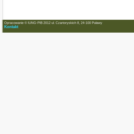
Opracowanie © IUNG-PIB 2012 ul. Czartoryskich 8, 24-100 Puławy
Kontakt