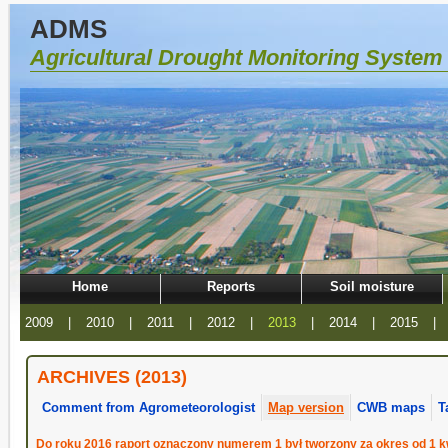
ADMS
Agricultural Drought Monitoring System
Home
Reports
Soil moisture
2009
|
2010
|
2011
|
2012
|
2013
|
2014
|
2015
|
ARCHIVES (2013)
Comment from Agrometeorologist
Map version
CWB maps
T
Do roku 2016 raport oznaczony numerem 1 był tworzony za okres od 1 kw