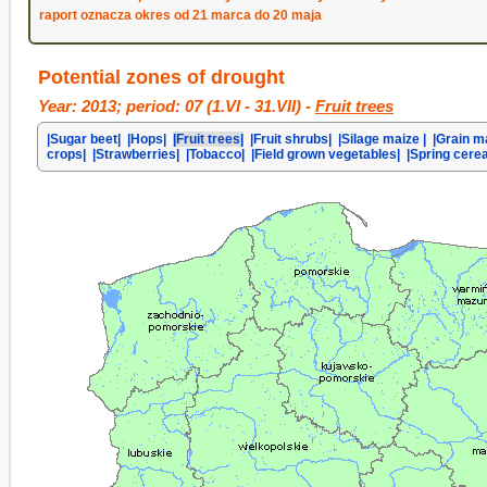
raport oznacza okres od 21 marca do 20 maja
Potential zones of drought
Year: 2013; period: 07 (1.VI - 31.VII) -
Fruit trees
|Sugar beet|
|Hops|
|Fruit trees|
|Fruit shrubs|
|Silage maize |
|Grain m
crops|
|Strawberries|
|Tobacco|
|Field grown vegetables|
|Spring cerea