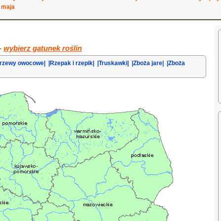
 maja
 -
wybierz gatunek roślin
Krzewy owocowe|
|Rzepak i rzepik|
|Truskawki|
|Zboża jare|
|Zboża