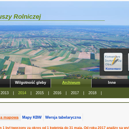
szy Rolniczej
Komentarz
Wilgotność gleby
Archiwum
Inne
2013
|
2014
|
2015
|
2016
|
2017
|
2018
|
ja mapowa
Mapy KBW
Wersja tabelaryczna
1 był tworzony za okres od 1 kwietnia do 31 maja. Od roku 2017 analizy są w