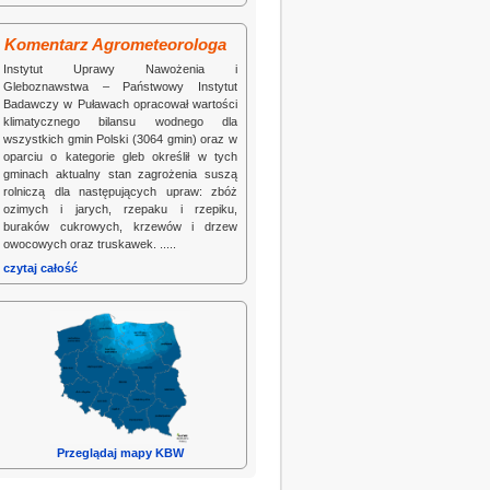
Komentarz Agrometeorologa
Instytut Uprawy Nawożenia i
Gleboznawstwa – Państwowy Instytut
Badawczy w Puławach opracował wartości
klimatycznego bilansu wodnego dla
wszystkich gmin Polski (3064 gmin) oraz w
oparciu o kategorie gleb określił w tych
gminach aktualny stan zagrożenia suszą
rolniczą dla następujących upraw: zbóż
ozimych i jarych, rzepaku i rzepiku,
buraków cukrowych, krzewów i drzew
owocowych oraz truskawek. .....
czytaj całość
Przeglądaj mapy KBW