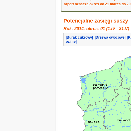
raport oznacza okres od 21 marca do 20
Potencjalne zasięgi suszy
Rok: 2014; okres: 01 (1.IV - 31.V)
|Burak cukrowy|
|Drzewa owocowe|
|
ozime|