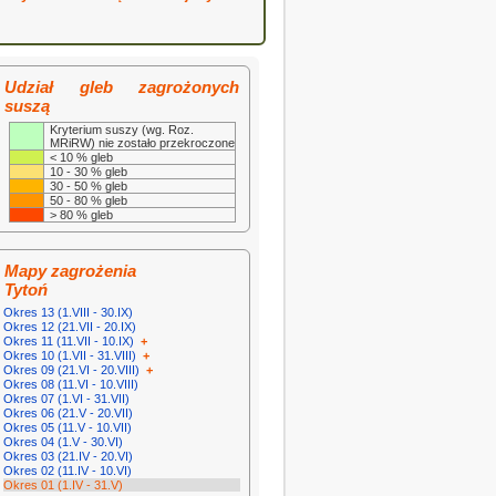
Udział gleb zagrożonych
suszą
Kryterium suszy (wg. Roz.
MRiRW) nie zostało przekroczone
< 10 % gleb
10 - 30 % gleb
30 - 50 % gleb
50 - 80 % gleb
> 80 % gleb
Mapy zagrożenia
Tytoń
Okres 13 (1.VIII - 30.IX)
Okres 12 (21.VII - 20.IX)
Okres 11 (11.VII - 10.IX)
+
Okres 10 (1.VII - 31.VIII)
+
Okres 09 (21.VI - 20.VIII)
+
Okres 08 (11.VI - 10.VIII)
Okres 07 (1.VI - 31.VII)
Okres 06 (21.V - 20.VII)
Okres 05 (11.V - 10.VII)
Okres 04 (1.V - 30.VI)
Okres 03 (21.IV - 20.VI)
Okres 02 (11.IV - 10.VI)
Okres 01 (1.IV - 31.V)