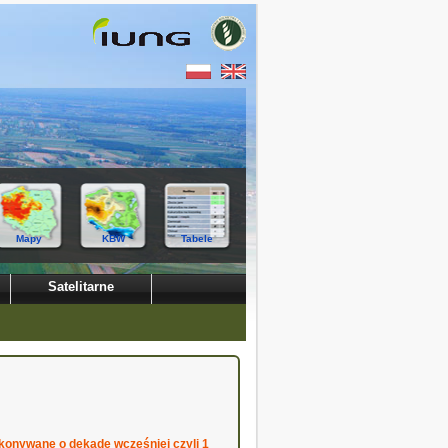
Mapy
KBW
Tabele
Satelitarne
ykonywane o dekadę wcześniej czyli 1