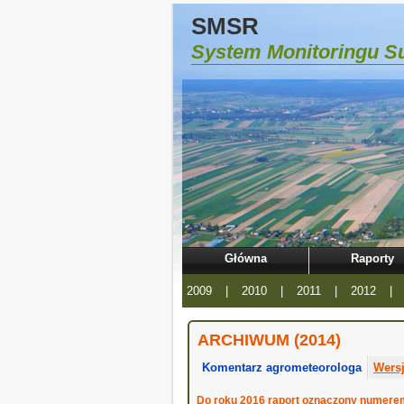
SMSR
System Monitoringu Su
Główna
Raporty
2009
|
2010
|
2011
|
2012
|
ARCHIWUM (2014)
Komentarz agrometeorologa
Wers
Do roku 2016 raport oznaczony numerem 