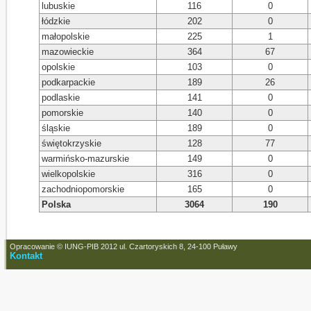
lubuskie
116
0
łódzkie
202
0
małopolskie
225
1
mazowieckie
364
67
opolskie
103
0
podkarpackie
189
26
podlaskie
141
0
pomorskie
140
0
śląskie
189
0
świętokrzyskie
128
77
warmińsko-mazurskie
149
0
wielkopolskie
316
0
zachodniopomorskie
165
0
Polska
3064
190
Opracowanie © IUNG-PIB 2012 ul. Czartoryskich 8, 24-100 Puławy
Kontakt