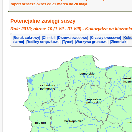
raport oznacza okres od 21 marca do 20 maja
Potencjalne zasięgi suszy
Rok: 2013; okres: 10 (1.VII - 31.VIII) -
Kukurydza na kiszonk
|Burak cukrowy|
|Chmiel|
|Drzewa owocowe|
|Krzewy owocowe|
|Kuku
ziarno|
|Rośliny strączkowe|
|Tytoń|
|Warzywa gruntowe|
|Ziemniak|