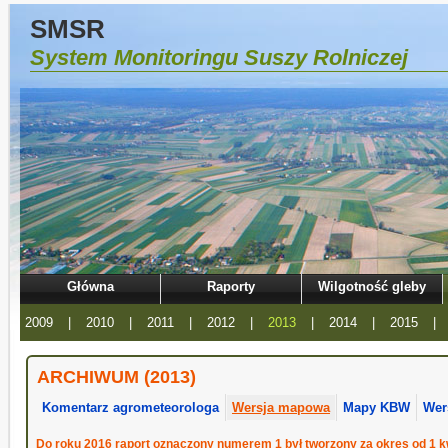
SMSR
System Monitoringu Suszy Rolniczej
Główna
Raporty
Wilgotność gleby
2009
|
2010
|
2011
|
2012
|
2013
|
2014
|
2015
|
ARCHIWUM (2013)
Komentarz agrometeorologa
Wersja mapowa
Mapy KBW
Wer
Do roku 2016 raport oznaczony numerem 1 był tworzony za okres od 1 kw