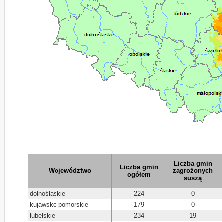
Liczba gmin
Liczba gmin
Województwo
zagrożonych
ogółem
suszą
dolnośląskie
224
0
kujawsko-pomorskie
179
0
lubelskie
234
19