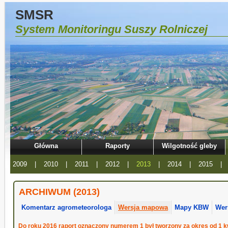
SMSR
System Monitoringu Suszy Rolniczej
Główna
Raporty
Wilgotność gleby
2009
|
2010
|
2011
|
2012
|
2013
|
2014
|
2015
|
ARCHIWUM (2013)
Komentarz agrometeorologa
Wersja mapowa
Mapy KBW
Wer
Do roku 2016 raport oznaczony numerem 1 był tworzony za okres od 1 kw