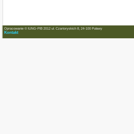
Opracowanie © IUNG-PIB 2012 ul. Czartoryskich 8, 24-100 Puławy
Kontakt