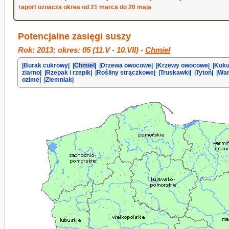
raport oznacza okres od 21 marca do 20 maja
Potencjalne zasięgi suszy
Rok: 2013; okres: 05 (11.V - 10.VII) -
Chmiel
|Burak cukrowy|
|Chmiel|
|Drzewa owocowe|
|Krzewy owocowe|
|Kuku
ziarno|
|Rzepak i rzepik|
|Rośliny strączkowe|
|Truskawki|
|Tytoń|
|Wa
ozime|
|Ziemniak|