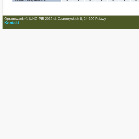
Opracowanie © IUNG-PIB 2012 ul. Czartoryskich 8, 24-100 Puławy
Kontakt