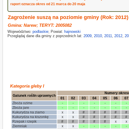
raport oznacza okres od 21 marca do 20 maja
Zagrożenie suszą na poziomie gminy (Rok: 2012)
Gmina: Narew; TERYT: 2005082
Województwo:
podlaskie
; Powiat:
hajnowski
Przeglądaj dane dla gminy z poprzednich lat:
2009
,
2010
,
2011
,
2012
,
20
Kategoria gleby I
Numery okres
Gatunek roślin uprawnych
01
02
03
04
05
06
07
Zboża ozime
-
-
-
-
-
-
-
Zboża jare
-
-
-
-
-
-
-
Kukurydza na ziarno
x
x
#
#
#
#
#
Kukurydza na kiszonkę
x
x
#
#
#
#
#
Rzepak i rzepik
#
#
#
#
#
x
x
Ziemniak
x
x
-
-
-
-
-