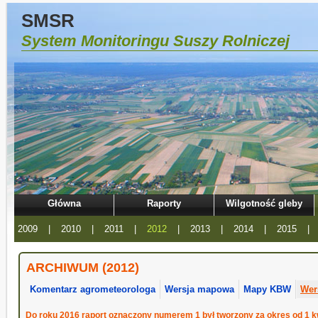
SMSR
System Monitoringu Suszy Rolniczej
Główna
Raporty
Wilgotność gleby
2009
|
2010
|
2011
|
2012
|
2013
|
2014
|
2015
|
ARCHIWUM (2012)
Komentarz agrometeorologa
Wersja mapowa
Mapy KBW
Wer
Do roku 2016 raport oznaczony numerem 1 był tworzony za okres od 1 kw