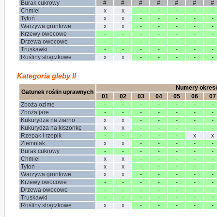
Burak cukrowy
#
#
#
#
#
#
#
Chmiel
x
x
-
-
-
-
-
Tytoń
x
x
-
-
-
-
-
Warzywa gruntowe
x
x
-
-
-
-
-
Krzewy owocowe
-
-
-
-
-
-
-
Drzewa owocowe
-
-
-
-
-
-
-
Truskawki
-
-
-
-
-
-
-
Rośliny strączkowe
x
x
-
-
-
-
-
Kategoria gleby II
Numery okres
Gatunek roślin uprawnych
01
02
03
04
05
06
07
Zboża ozime
-
-
-
-
-
-
-
Zboża jare
-
-
-
-
-
-
-
Kukurydza na ziarno
x
x
-
-
-
-
-
Kukurydza na kiszonkę
x
x
-
-
-
-
-
Rzepak i rzepik
-
-
-
-
-
x
x
Ziemniak
x
x
-
-
-
-
-
Burak cukrowy
-
-
-
-
-
-
-
Chmiel
x
x
-
-
-
-
-
Tytoń
x
x
-
-
-
-
-
Warzywa gruntowe
x
x
-
-
-
-
-
Krzewy owocowe
-
-
-
-
-
-
-
Drzewa owocowe
-
-
-
-
-
-
-
Truskawki
-
-
-
-
-
-
-
Rośliny strączkowe
x
x
-
-
-
-
-