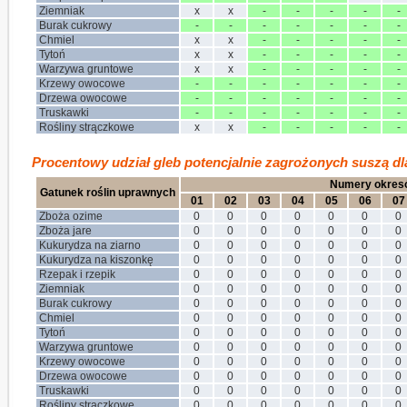
Ziemniak
x
x
-
-
-
-
-
Burak cukrowy
-
-
-
-
-
-
-
Chmiel
x
x
-
-
-
-
-
Tytoń
x
x
-
-
-
-
-
Warzywa gruntowe
x
x
-
-
-
-
-
Krzewy owocowe
-
-
-
-
-
-
-
Drzewa owocowe
-
-
-
-
-
-
-
Truskawki
-
-
-
-
-
-
-
Rośliny strączkowe
x
x
-
-
-
-
-
Procentowy udział gleb potencjalnie zagrożonych suszą dla
Numery okres
Gatunek roślin uprawnych
01
02
03
04
05
06
07
Zboża ozime
0
0
0
0
0
0
0
Zboża jare
0
0
0
0
0
0
0
Kukurydza na ziarno
0
0
0
0
0
0
0
Kukurydza na kiszonkę
0
0
0
0
0
0
0
Rzepak i rzepik
0
0
0
0
0
0
0
Ziemniak
0
0
0
0
0
0
0
Burak cukrowy
0
0
0
0
0
0
0
Chmiel
0
0
0
0
0
0
0
Tytoń
0
0
0
0
0
0
0
Warzywa gruntowe
0
0
0
0
0
0
0
Krzewy owocowe
0
0
0
0
0
0
0
Drzewa owocowe
0
0
0
0
0
0
0
Truskawki
0
0
0
0
0
0
0
Rośliny strączkowe
0
0
0
0
0
0
0