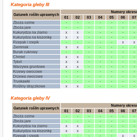
Kategoria gleby III
Numery okres
Gatunek roślin uprawnych
01
02
03
04
05
06
07
Zboża ozime
-
-
-
-
-
-
-
Zboża jare
-
-
-
-
-
-
-
Kukurydza na ziarno
x
x
-
-
-
-
-
Kukurydza na kiszonkę
x
x
-
-
-
-
-
Rzepak i rzepik
-
-
-
-
-
x
x
Ziemniak
x
x
-
-
-
-
-
Burak cukrowy
-
-
-
-
-
-
-
Chmiel
x
x
-
-
-
-
-
Tytoń
x
x
-
-
-
-
-
Warzywa gruntowe
x
x
-
-
-
-
-
Krzewy owocowe
-
-
-
-
-
-
-
Drzewa owocowe
-
-
-
-
-
-
-
Truskawki
-
-
-
-
-
-
-
Rośliny strączkowe
x
x
-
-
-
-
-
Kategoria gleby IV
Numery okres
Gatunek roślin uprawnych
01
02
03
04
05
06
07
Zboża ozime
-
-
-
-
-
-
-
Zboża jare
-
-
-
-
-
-
-
Kukurydza na ziarno
x
x
-
-
-
-
-
Kukurydza na kiszonkę
x
x
-
-
-
-
-
Rzepak i rzepik
-
-
-
-
-
x
x